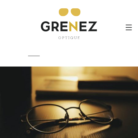
Pas besoin de vous déplacer
en cette période « troublée
». Si vous avez…
By Grenez,
12th mars 2020
Filed under:
Non classifié(e)
Comments:
None