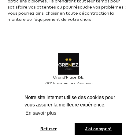
opticiens diplômés. Ils prendront tout leur temps pour
satisfaire vos attentes ou pour résoudre vos problèmes ;
vous pourrez ainsi choisir en toute décontraction la
monture ou l’équipement de votre choix.
Grand’Place 15B,
7911 Frasnes-lez-Anvaing
Tel : 069 58 19 89
Notre site internet utilise des cookies pour
grenez.optique@gmail.com
vous assurer la meilleure expérience.
Grenez sprl BCE0424610966
En savoir plus
Du mardi au vendredi
de 09h00 à 12h30 > de 13h30 à 18h30
Refuser
J'ai compris!
Samedi