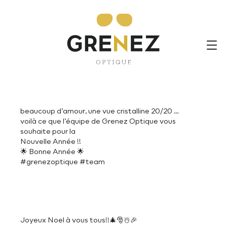
beaucoup d’amour, une vue cristalline 20/20 …
voilà ce que l’équipe de Grenez Optique vous
souhaite pour la
Nouvelle Année !!
🌟 Bonne Année 🌟
#grenezoptique
#team
beaucoup d’amour, une vue cristalline 20/20 …
voilà ce que l’équipe de Grenez Optique vous
souhaite pour la
Nouvelle Année !!
🌟 Bonne Année 🌟
#grenezoptique #team
Joyeux Noel à vous tous!!🎄🎅☃️🎉