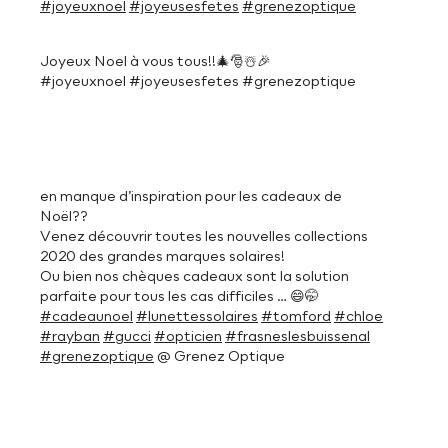
#joyeuxnoel
#joyeusesfetes
#grenezoptique
Joyeux Noel à vous tous!!🎄🎅☃️🎉
#joyeuxnoel #joyeusesfetes #grenezoptique
en manque d’inspiration pour les cadeaux de
Noël??
Venez découvrir toutes les nouvelles collections
2020 des grandes marques solaires!
Ou bien nos chèques cadeaux sont la solution
parfaite pour tous les cas difficiles … 😄🤭
#cadeaunoel
#lunettessolaires
#tomford
#chloe
#rayban
#gucci
#opticien
#frasneslesbuissenal
#grenezoptique
@ Grenez Optique