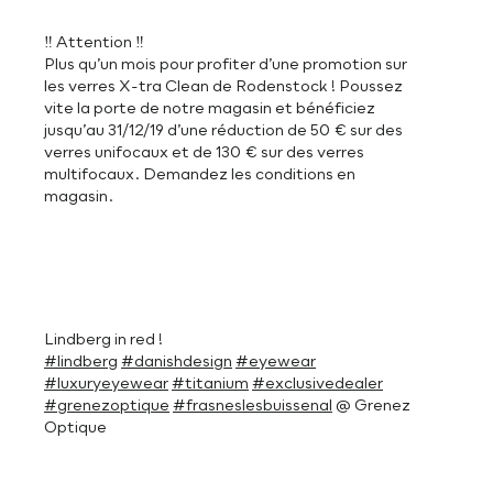
‼️ Attention ‼️
Plus qu’un mois pour profiter d’une promotion sur
les verres X-tra Clean de Rodenstock ! Poussez
vite la porte de notre magasin et bénéficiez
jusqu’au 31/12/19 d’une réduction de 50 € sur des
verres unifocaux et de 130 € sur des verres
multifocaux. Demandez les conditions en
magasin.
Lindberg in red !
#lindberg
#danishdesign
#eyewear
#luxuryeyewear
#titanium
#exclusivedealer
#grenezoptique
#frasneslesbuissenal
@ Grenez
Optique