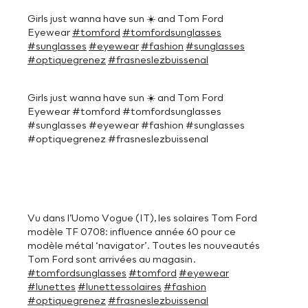
Girls just wanna have sun ☀️ and Tom Ford
Eyewear
#tomford
#tomfordsunglasses
#sunglasses
#eyewear
#fashion
#sunglasses
#optiquegrenez
#frasneslezbuissenal
Girls just wanna have sun ☀️ and Tom Ford
Eyewear #tomford #tomfordsunglasses
#sunglasses #eyewear #fashion #sunglasses
#optiquegrenez #frasneslezbuissenal
Vu dans l’Uomo Vogue (IT), les solaires Tom Ford
modèle TF 0708: influence année 60 pour ce
modèle métal ‘navigator’. Toutes les nouveautés
Tom Ford sont arrivées au magasin.
#tomfordsunglasses
#tomford
#eyewear
#lunettes
#lunettessolaires
#fashion
#optiquegrenez
#frasneslezbuissenal