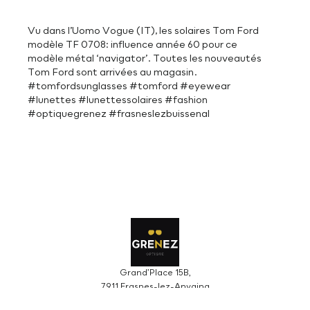
Vu dans l’Uomo Vogue (IT), les solaires Tom Ford
modèle TF 0708: influence année 60 pour ce
modèle métal ‘navigator’. Toutes les nouveautés
Tom Ford sont arrivées au magasin.
#tomfordsunglasses #tomford #eyewear
#lunettes #lunettessolaires #fashion
#optiquegrenez #frasneslezbuissenal
Grand’Place 15B,
7911 Frasnes-lez-Anvaing