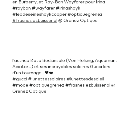
en Burberry, et Ray-Ban Wayfarer pour Irina
#rayban
#wayfarer
#irinashayk
#leadeseineshaykcooper
#optiquegrenez
#frasneslezbuissenal
@ Grenez Optique
l’actrice Kate Beckinsale (Von Helsing, Aquaman,
Aviator…) et ses incroyables solaires Gucci lors
d’un tournage ! 🖤❤️
#gucci
#lunettessolaires
#lunettesdesoleil
#mode
#optiquegrenez
#frasneslezbuissenal
@
Grenez Optique