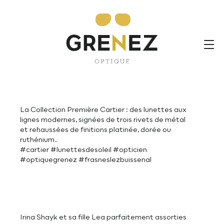
La Collection Première Cartier : des lunettes aux
lignes modernes, signées de trois rivets de métal
et rehaussées de finitions platinée, dorée ou
ruthénium.
#cartier
#lunettesdesoleil
#opticien
#optiquegrenez
#frasneslezbuissenal
La Collection Première Cartier : des lunettes aux
lignes modernes, signées de trois rivets de métal
et rehaussées de finitions platinée, dorée ou
ruthénium.
#cartier #lunettesdesoleil #opticien
#optiquegrenez #frasneslezbuissenal
Irina Shayk et sa fille Lea parfaitement assorties