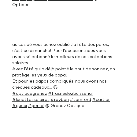
Optique
au cas où vous auriez oublié , la fête des pères,
c’est ce dimanche! Pour l’occasion, nous vous
avons sélectionné le meilleurs de nos collections
solaires.
Avec l’été qui a déjà pointé le bout de son nez, on
protège les yeux de papa!
Et pour les papas compliqués, nous avons nos
chèques cadeaux… 😉
#optiquegrenez
#frasneslezbuissenal
#lunettessolaires
#rayban
#tomford
#cartier
#gucci
#persol
@ Grenez Optique