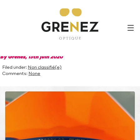
Les solaires Superdry sont
arrivées pour les papas
branchés #fetesdesperes
#frasneslesbuissenal
#consommerlocal
By Grenez,
13th juin 2020
Filed under:
Non classifié(e)
Comments:
None