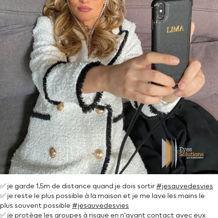
✅ je garde 1,5m de distance quand je dois sortir
#jesauvedesvies
✅ je reste le plus possible à la maison et je me lave les mains le
plus souvent possible
#jesauvedesvies
✅ je protège les groupes à risque en n’ayant contact avec eux