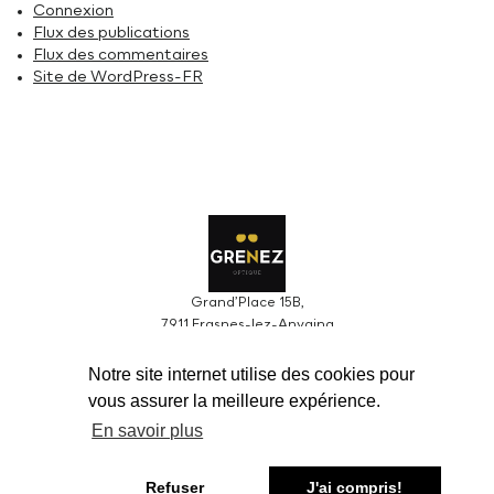
Connexion
Flux des publications
Flux des commentaires
Site de WordPress-FR
Grand’Place 15B,
7911 Frasnes-lez-Anvaing
Tel : 069 58 19 89
Notre site internet utilise des cookies pour
grenez.optique@gmail.com
vous assurer la meilleure expérience.
Grenez sprl BCE0424610966
En savoir plus
Du mardi au vendredi
de 09h00 à 12h30 > de 13h30 à 18h30
Refuser
J'ai compris!