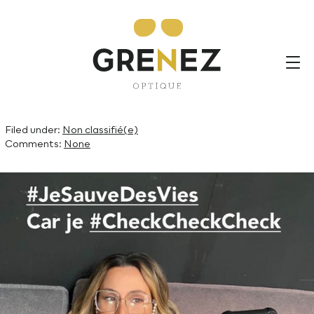
je garde 1,5m de distance
quand je dois sortir
#jesauvedesvies je reste le
plus…
By Grenez,
6th avril 2020
Filed under:
Non classifié(e)
Comments:
None