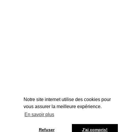
Notre site internet utilise des cookies pour
vous assurer la meilleure expérience.
Du mardi au vendredi
En savoir plus
de 09h00 à 12h30 > de 13h30 à 18h30
Samedi
Refuser
J'ai compris!
de 09h00 à 12h30 > de 13h30 à 16h30