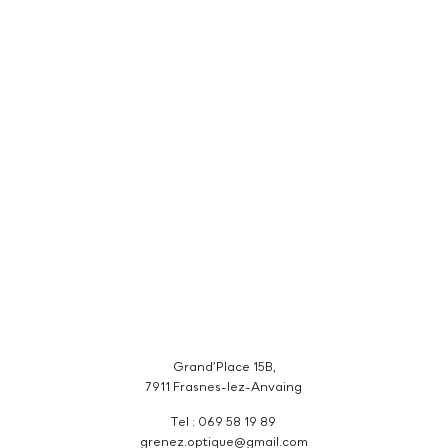
Grand’Place 15B,
7911 Frasnes-lez-Anvaing
Tel : 069 58 19 89
grenez.optique@gmail.com