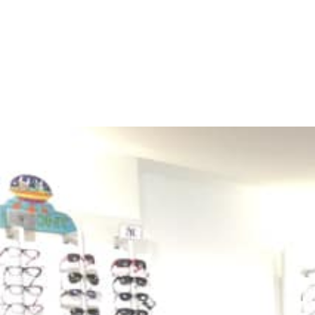
Grenez Optique u
By Grenez,
8th mai 2019
Filed under:
Non classifié(e)
Comments:
None