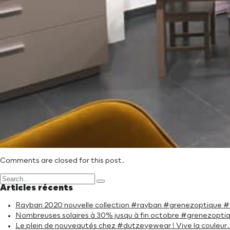
Comments are closed for this post.
Articles récents
Rayban 2020 nouvelle collection #rayban #grenezoptique 
Nombreuses solaires à 30% jusqu à fin octobre #grenezopti
Le plein de nouveautés chez #dutzeyewear ! Vive la coule