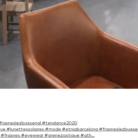
#frasneslezbuissenal #tendance2020
que #lunettessolaires #mode #etniabarcelona #frasneslezbuisse
ur. #frasnes #eyewear #grenezoptique #ath…