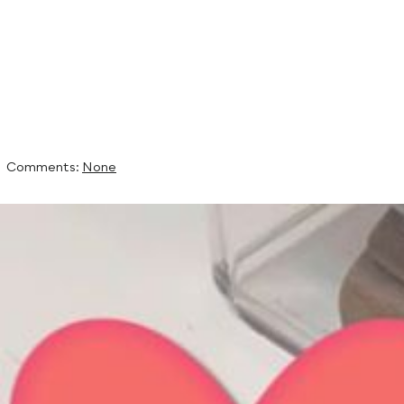
Des lunettes en f
pleine d’original
By Grenez,
22nd octobre 2019
Filed under:
Non classifié(e)
Comments:
None