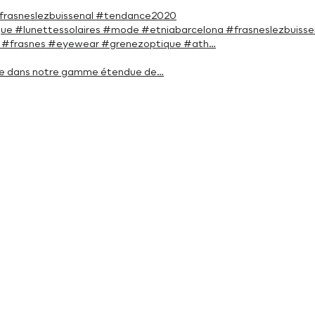
#frasneslezbuissenal #tendance2020
que #lunettessolaires #mode #etniabarcelona #frasneslezbuisse
ur. #frasnes #eyewear #grenezoptique #ath…
érée dans notre gamme étendue de…