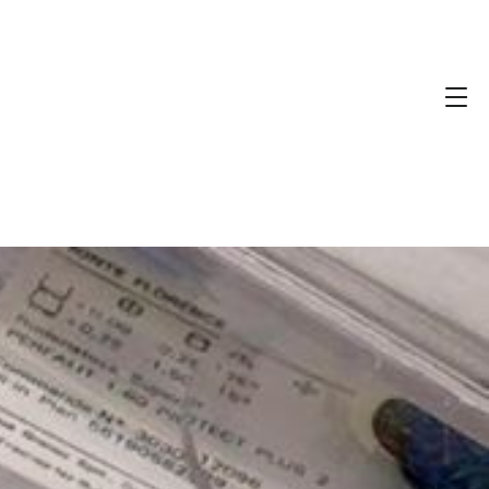
 une cliente
#chloé #ce2151…