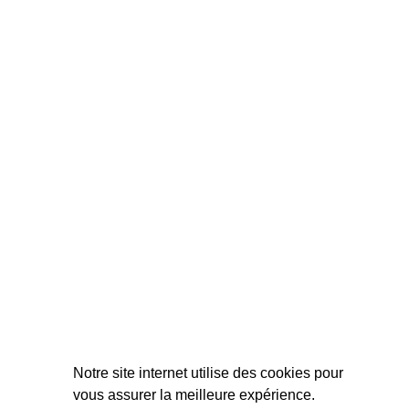
Notre site internet utilise des cookies pour
vous assurer la meilleure expérience.
Du mardi au vendredi