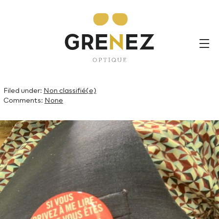
Chouette initiative de notre
fournisseurs de verres
#rodenstock
#rodenstockbelgium
By Grenez,
19th mai 2020
Filed under:
Non classifié(e)
Comments:
None