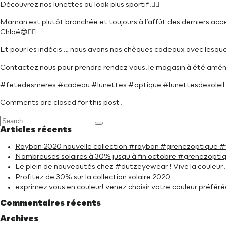
Découvrez nos lunettes au look plus sportif.👍🏻
Maman est plutôt branchée et toujours à l’affût des derniers acc
Chloé😍👌🏻
Et pour les indécis … nous avons nos chèques cadeaux avec lesquels 
Contactez nous pour prendre rendez vous, le magasin à été aménag
#fetedesmeres
#cadeau
#lunettes
#optique
#lunettesdesoleil
Comments are closed for this post.
Articles récents
Rayban 2020 nouvelle collection #rayban #grenezoptique 
Nombreuses solaires à 30% jusqu à fin octobre #grenezopti
Le plein de nouveautés chez #dutzeyewear ! Vive la coule
Profitez de 30% sur la collection solaire 2020
exprimez vous en couleur! venez choisir votre couleur préf
Commentaires récents
Archives