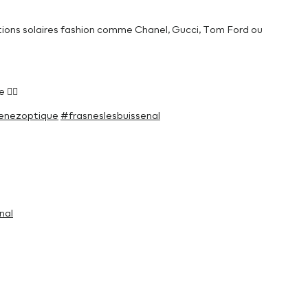
tions solaires fashion comme Chanel, Gucci, Tom Ford ou
 ☝🏻
enezoptique
#frasneslesbuissenal
nal