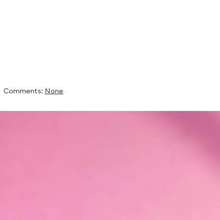
Ce week end nou
style chic ou plu
By Grenez,
6th mai 2020
Filed under:
Non classifié(e)
Comments:
None