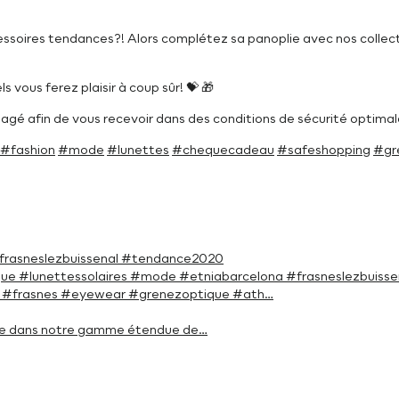
essoires tendances?! Alors complétez sa panoplie avec nos collec
vous ferez plaisir à coup sûr! 💝 🎁
é afin de vous recevoir dans des conditions de sécurité optimale
#fashion
#mode
#lunettes
#chequecadeau
#safeshopping
#gr
#frasneslezbuissenal #tendance2020
que #lunettessolaires #mode #etniabarcelona #frasneslezbuisse
ur. #frasnes #eyewear #grenezoptique #ath…
érée dans notre gamme étendue de…