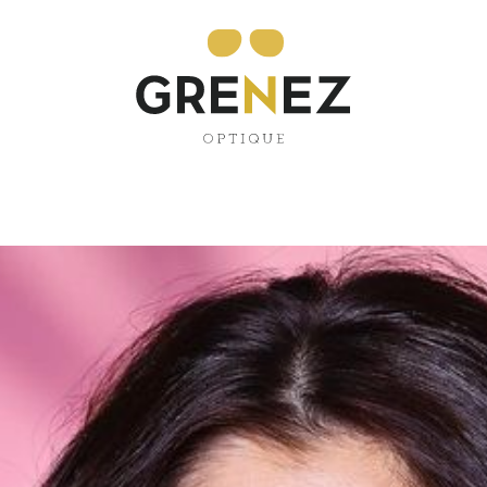
s fêtons les mam
tôt…