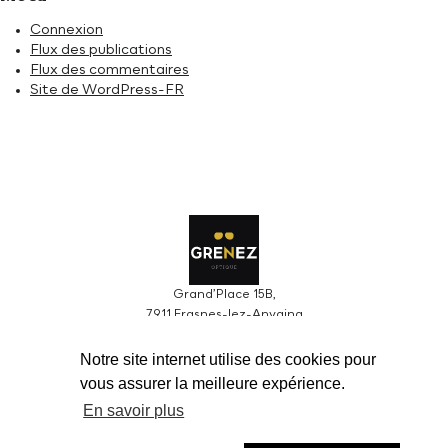
Connexion
Flux des publications
Flux des commentaires
Site de WordPress-FR
Grand’Place 15B,
7911 Frasnes-lez-Anvaing
Tel : 069 58 19 89
Notre site internet utilise des cookies pour
grenez.optique@gmail.com
vous assurer la meilleure expérience.
Grenez sprl BCE0424610966
En savoir plus
Du mardi au vendredi
de 09h00 à 12h30 > de 13h30 à 18h30