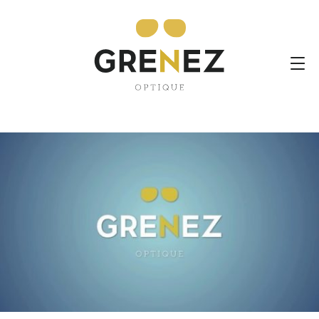
Besoin de lentilles? Nous
avons la solution !
By Grenez,
31st mars 2020
Filed under:
Non classifié(e)
Comments:
None